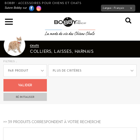
BOBBY - ACCESSOIRES POUR CHIENS ET CHATS
Suivre Bobby sur
Langue :
Français
CHATS
COLLIERS, LAISSES, HARNAIS
filtres :
Par produit
Plus de critères
VALIDER
RÉ-INITIALISER
>> 39 produits correspondent à votre recherche