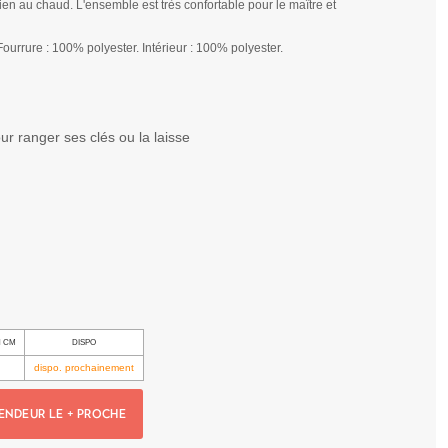
ien au chaud. L'ensemble est très confortable pour le maître et
Fourrure : 100% polyester. Intérieur : 100% polyester.
ur ranger ses clés ou la laisse
N CM
DISPO
dispo. prochainement
ENDEUR LE + PROCHE