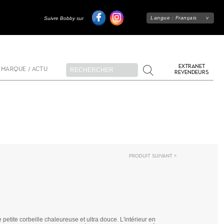
Langue :
Français
Suivre Bobby sur
EXTRANET
 MARQUE / ACTU
REVENDEURS
Produit suivant
petite corbeille chaleureuse et ultra douce. L'intérieur en