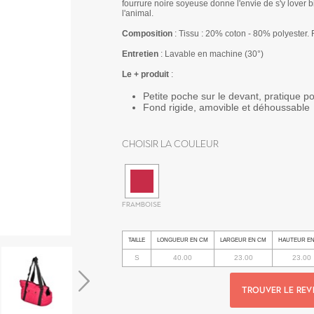
fourrure noire soyeuse donne l'envie de s'y lover b
l'animal.
Composition
: Tissu : 20% coton - 80% polyester. 
Entretien
: Lavable en machine (30°)
Le + produit
:
Petite poche sur le devant, pratique po
Fond rigide, amovible et déhoussable
Choisir la couleur
FRAMBOISE
TAILLE
LONGUEUR EN CM
LARGEUR EN CM
HAUTEUR E
S
40.00
23.00
23.00
TROUVER LE REV