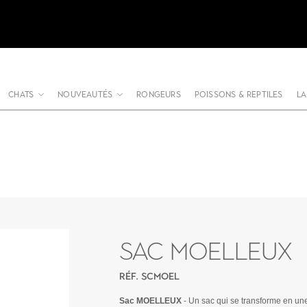
CHATS
NOUVEAUTÉS
RONGEURS
POISSONS & REPTILES
LA
SAC MOELLEUX
RÉF. SCMOEL
Sac MOELLEUX
- Un sac qui se transforme en une 