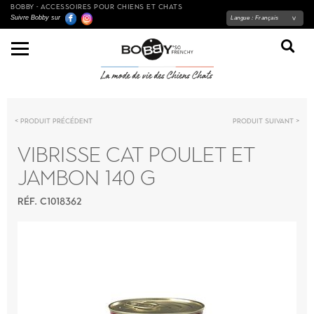
BOBBY - ACCESSOIRES POUR CHIENS ET CHATS
Suivre Bobby sur
Langue :
Français
Produit précédent
Produit suivant
VIBRISSE CAT POULET ET
JAMBON 140 G
RÉF. C1018362