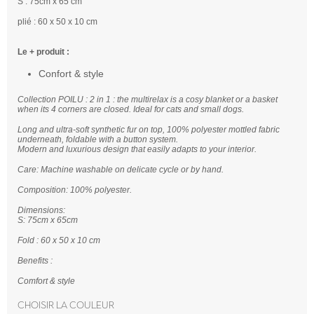
S : 75cm x 65 cm
plié : 60 x 50 x 10 cm
Le + produit :
Confort & style
Collection POILU : 2 in 1 : the multirelax is a cosy blanket or a basket
when its 4 corners are closed. Ideal for cats and small dogs.
Long and ultra-soft synthetic fur on top, 100% polyester mottled fabric
underneath, foldable with a button system.
Modern and luxurious design that easily adapts to your interior.
Care: Machine washable on delicate cycle or by hand.
Composition: 100% polyester.
Dimensions:
S: 75cm x 65cm
Fold : 60 x 50 x 10 cm
Benefits :
Comfort & style
Choisir la couleur