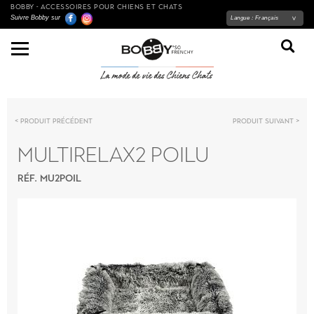
BOBBY - ACCESSOIRES POUR CHIENS ET CHATS
Suivre Bobby sur
Langue :
Français
Produit précédent
Produit suivant
MULTIRELAX2 POILU
RÉF. MU2POIL