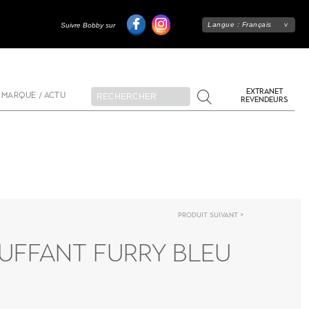
Langue :
Français
Suivre Bobby sur
EXTRANET
 MARQUE / ACTU
REVENDEURS
Produit suivant
AUFFANT FURRY BLEU