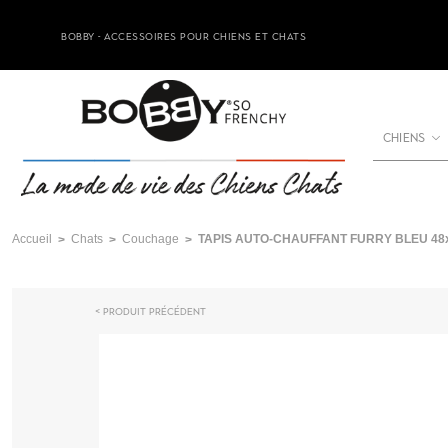
BOBBY - ACCESSOIRES POUR CHIENS ET CHATS
CHIENS
Accueil
Chats
Couchage
TAPIS AUTO-CHAUFFANT FURRY BLEU 48
Produit précédent