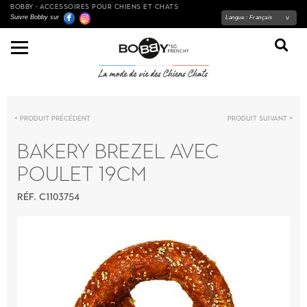
BOBBY - ACCESSOIRES POUR CHIENS ET CHATS
Suivre Bobby sur
Langue :
Français
Produit précédent
Produit suivant
BAKERY BREZEL AVEC
POULET 19CM
RÉF. C1103754