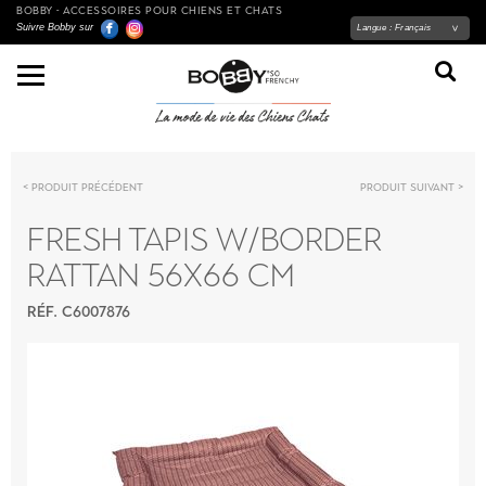
BOBBY - ACCESSOIRES POUR CHIENS ET CHATS
Suivre Bobby sur
Langue :
Français
Produit précédent
Produit suivant
FRESH TAPIS W/BORDER
RATTAN 56X66 CM
RÉF. C6007876