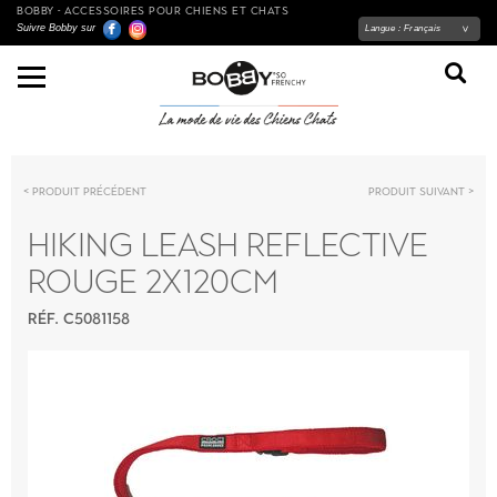
BOBBY - ACCESSOIRES POUR CHIENS ET CHATS
Suivre Bobby sur
Langue :
Français
Produit précédent
Produit suivant
HIKING LEASH REFLECTIVE
ROUGE 2X120CM
RÉF. C5081158