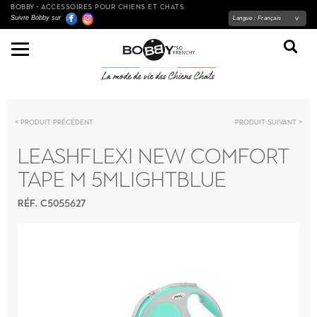
BOBBY - ACCESSOIRES POUR CHIENS ET CHATS
Suivre Bobby sur
Langue :
Français
Produit précédent
Produit suivant
LEASHFLEXI NEW COMFORT
TAPE M 5MLIGHTBLUE
RÉF. C5055627