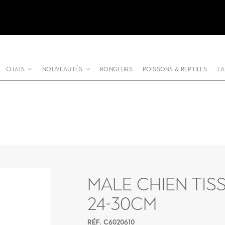
CHATS
NOUVEAUTÉS
RONGEURS
POISSONS & REPTILES
LA
MALE CHIEN TIS
24-30CM
RÉF. C6020610