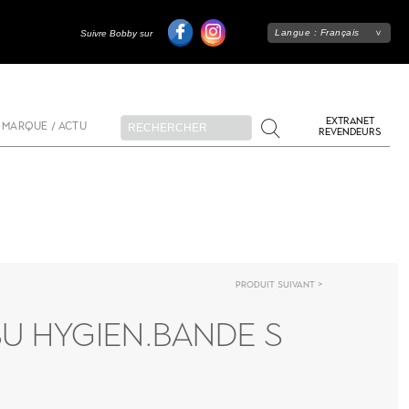
Langue :
Français
Suivre Bobby sur
EXTRANET
 MARQUE / ACTU
REVENDEURS
Produit suivant
SU HYGIEN.BANDE S