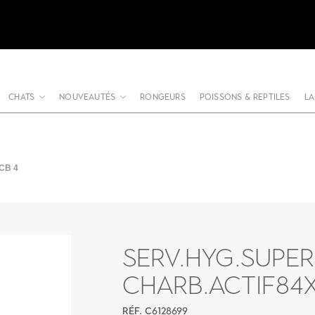
CHATS
NOUVEAUTÉS
RONGEURS
POISSONS & REPTILES
LA
CB 4
SERV.HYG.SUPER
CHARB.ACTIF84X
RÉF. C6128699