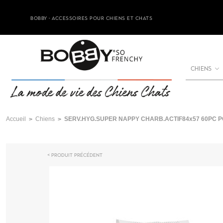
BOBBY - ACCESSOIRES POUR CHIENS ET CHATS
CHIENS
Accueil
Chiens
SERV.HYG.SUPER NAPPY CHARB.ACTIF84x57 60PC P
Produit précédent