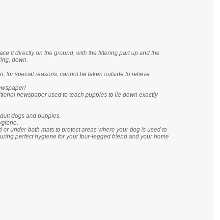
e it directly on the ground, with the filtering part up and the
ling, down.
o, for special reasons, cannot be taken outside to relieve
ewspaper!
tional newspaper used to teach puppies to lie down exactly
 adult dogs and puppies.
hygiene.
or under-bath mats to protect areas where your dog is used to
suring perfect hygiene for your four-legged friend and your home