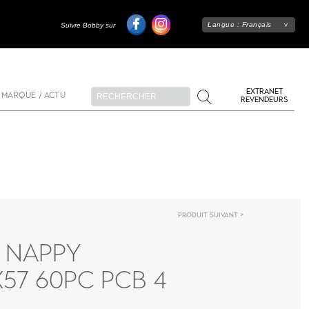
Langue :
Français
Suivre Bobby sur
EXTRANET
 MARQUE / ACTU
REVENDEURS
Produit suivant
 NAPPY
57 60PC PCB 4