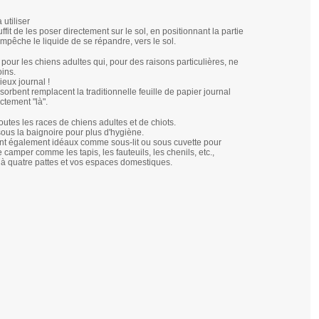
 utiliser
uffit de les poser directement sur le sol, en positionnant la partie
 empêche le liquide de se répandre, vers le sol.
 pour les chiens adultes qui, pour des raisons particulières, ne
oins.
ieux journal !
rbent remplacent la traditionnelle feuille de papier journal
ctement "là".
outes les races de chiens adultes et de chiots.
 sous la baignoire pour plus d'hygiène.
nt également idéaux comme sous-lit ou sous cuvette pour
 camper comme les tapis, les fauteuils, les chenils, etc.,
i à quatre pattes et vos espaces domestiques.