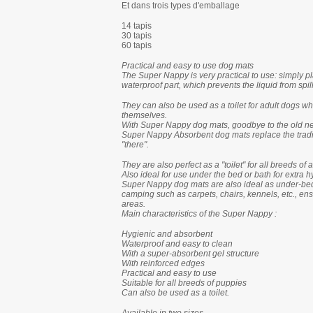
Et dans trois types d'emballage
14 tapis
30 tapis
60 tapis
Practical and easy to use dog mats
The Super Nappy is very practical to use: simply plac
waterproof part, which prevents the liquid from spil
They can also be used as a toilet for adult dogs wh
themselves.
With Super Nappy dog mats, goodbye to the old n
Super Nappy Absorbent dog mats replace the tradi
"there".
They are also perfect as a "toilet" for all breeds of
Also ideal for use under the bed or bath for extra 
Super Nappy dog mats are also ideal as under-bed 
camping such as carpets, chairs, kennels, etc., en
areas.
Main characteristics of the Super Nappy :
Hygienic and absorbent
Waterproof and easy to clean
With a super-absorbent gel structure
With reinforced edges
Practical and easy to use
Suitable for all breeds of puppies
Can also be used as a toilet.