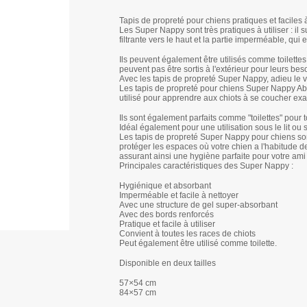
Tapis de propreté pour chiens pratiques et faciles à
Les Super Nappy sont très pratiques à utiliser : il s
filtrante vers le haut et la partie imperméable, qui
Ils peuvent également être utilisés comme toilettes
peuvent pas être sortis à l'extérieur pour leurs bes
Avec les tapis de propreté Super Nappy, adieu le v
Les tapis de propreté pour chiens Super Nappy Abso
utilisé pour apprendre aux chiots à se coucher exa
Ils sont également parfaits comme "toilettes" pour t
Idéal également pour une utilisation sous le lit ou
Les tapis de propreté Super Nappy pour chiens so
protéger les espaces où votre chien a l'habitude de
assurant ainsi une hygiène parfaite pour votre am
Principales caractéristiques des Super Nappy :
Hygiénique et absorbant
Imperméable et facile à nettoyer
Avec une structure de gel super-absorbant
Avec des bords renforcés
Pratique et facile à utiliser
Convient à toutes les races de chiots
Peut également être utilisé comme toilette.
Disponible en deux tailles
57×54 cm
84×57 cm