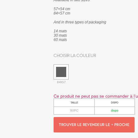
Available in two sizes
57×54 cm
84×57 cm
And in three types of packaging
14 mats
30 mats
60 mats
Choisir la couleur
84X57
Ce produit ne peut pas se commander à l’un
TAILLE
DISPO
60PC
dispo
TROUVER LE REVENDEUR LE + PROCHE