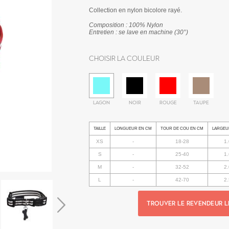
Collection en nylon bicolore rayé.
Composition : 100% Nylon
Entretien : se lave en machine (30°)
Choisir la couleur
LAGON
NOIR
ROUGE
TAUPE
TAILLE
LONGUEUR EN CM
TOUR DE COU EN CM
LARGEU
XS
-
18-28
1.
S
-
25-40
1.
M
-
32-52
2.
L
-
42-70
2.
TROUVER LE REVENDEUR L