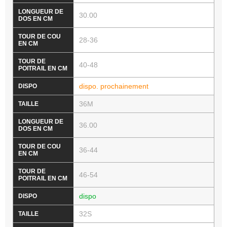
30.00
28-36
40-48
dispo. prochainement
36M
36.00
36-44
46-54
dispo
32S