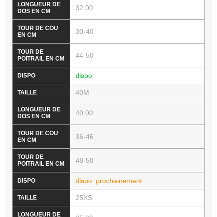
32.00
30-40
44-50
dispo
40M
40.00
36-46
48-58
dispo. prochainement
25XS