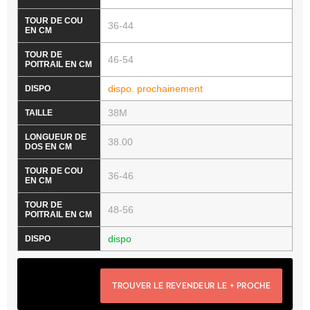
36-44
46-54
dispo. prochainement
38M
38.00
36-46
48-56
dispo
TROUVER LE REVENDEUR LE + PROCHE