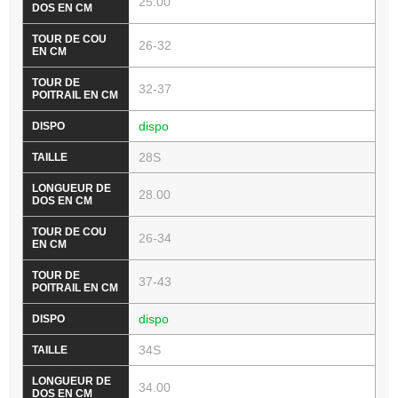
25.00
26-32
32-37
dispo
28S
28.00
26-34
37-43
dispo
34S
34.00