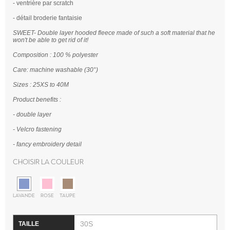
- ventrière par scratch
- détail broderie fantaisie
SWEET- Double layer hooded fleece made of such a soft material that he
won't be able to get rid of it!
Composition : 100 % polyester
Care: machine washable (30°)
Sizes : 25XS to 40M
Product benefits :
- double layer
- Velcro fastening
- fancy embroidery detail
Choisir la couleur
LAVANDE
ROSE
TAUPE
30S