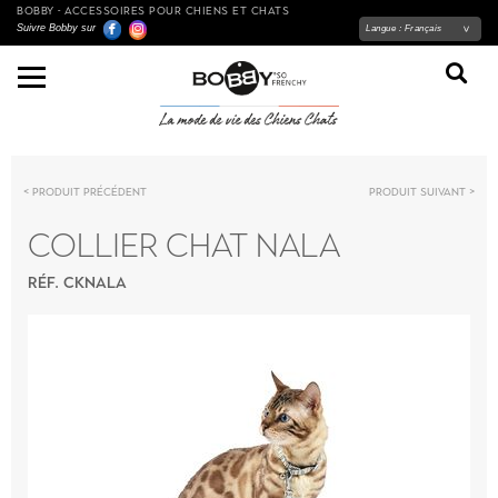
BOBBY - ACCESSOIRES POUR CHIENS ET CHATS
Suivre Bobby sur
Langue :
Français
Produit précédent
Produit suivant
COLLIER CHAT NALA
RÉF. CKNALA