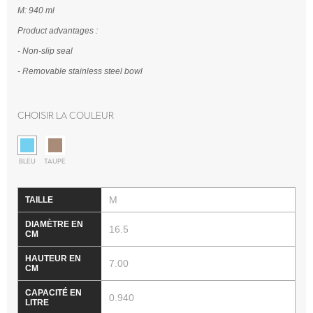
M: 940 ml
Product advantages :
- Non-slip seal
- Removable stainless steel bowl
Choisir la couleur
BLEU
TAUPE
M
16.5
7.00
0.940