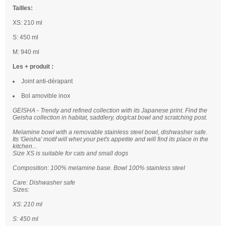
Tailles:
XS: 210 ml
S: 450 ml
M: 940 ml
Les + produit :
Joint anti-dérapant
Bol amovible inox
GEISHA - Trendy and refined collection with its Japanese print. Find the
Geisha collection in habitat, saddlery, dog/cat bowl and scratching post.
Melamine bowl with a removable stainless steel bowl, dishwasher safe.
Its 'Geisha' motif will whet your pet's appetite and will find its place in the
kitchen...
Size XS is suitable for cats and small dogs
Composition: 100% melamine base. Bowl 100% stainless steel
Care: Dishwasher safe
Sizes:
XS: 210 ml
S: 450 ml