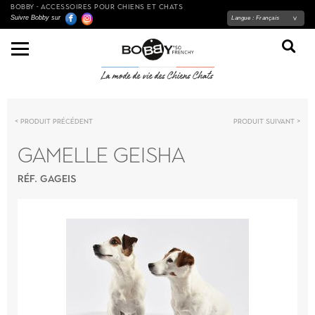
BOBBY - ACCESSOIRES POUR CHIENS ET CHATS
Suivre Bobby sur
Langue :
Français
Produit précédent
Produit suivant
GAMELLE GEISHA
RÉF. GAGEIS