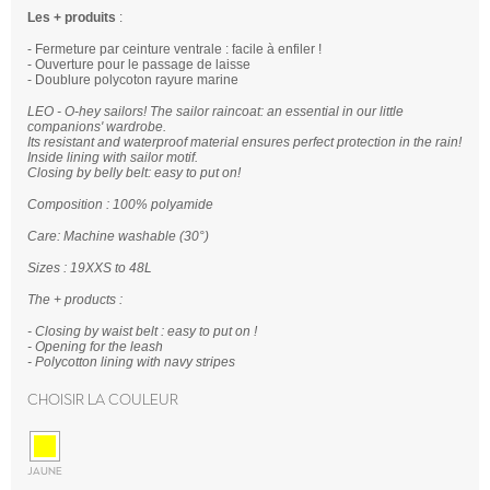
Les + produits
:
- Fermeture par ceinture ventrale : facile à enfiler !
- Ouverture pour le passage de laisse
- Doublure polycoton rayure marine
LEO - O-hey sailors! The sailor raincoat: an essential in our little
companions' wardrobe.
Its resistant and waterproof material ensures perfect protection in the rain!
Inside lining with sailor motif.
Closing by belly belt: easy to put on!
Composition : 100% polyamide
Care: Machine washable (30°)
Sizes : 19XXS to 48L
The + products :
- Closing by waist belt : easy to put on !
- Opening for the leash
- Polycotton lining with navy stripes
Choisir la couleur
JAUNE