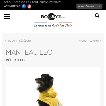
BOBBY - ACCESSOIRES POUR CHIENS ET CHATS
Suivre Bobby sur
Langue :
Français
Produit précédent
Produit suivant
MANTEAU LEO
RÉF. MTLEO