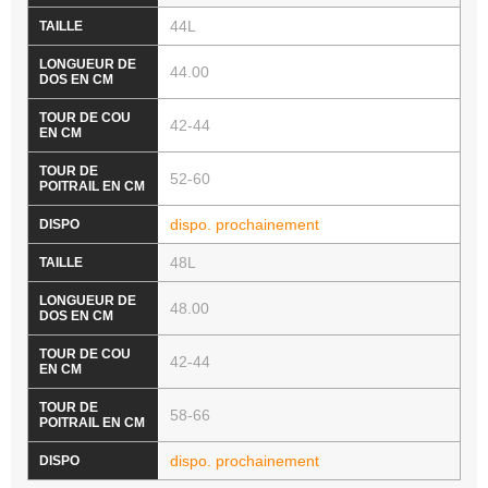
44L
44.00
42-44
52-60
dispo. prochainement
48L
48.00
42-44
58-66
dispo. prochainement