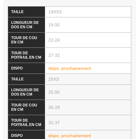
19XXS
19.00
22-24
27-32
dispo. prochainement
25XS
25.00
26-28
31-37
dispo. prochainement