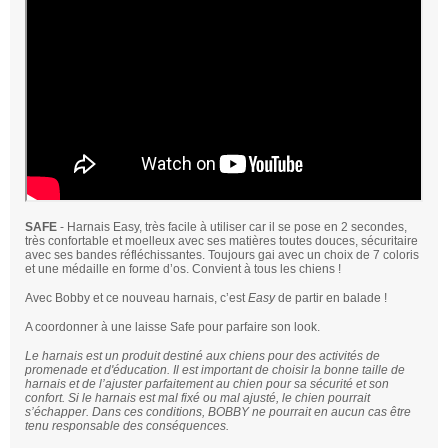
SAFE
- Harnais Easy, très facile à utiliser car il se pose en 2 secondes,
très confortable et moelleux avec ses matières toutes douces, sécuritaire
avec ses bandes réfléchissantes. Toujours gai avec un choix de 7 coloris
et une médaille en forme d’os. Convient à tous les chiens !
Avec Bobby et ce nouveau harnais, c’est
Easy
de partir en balade !
A coordonner à une laisse Safe pour parfaire son look.
Le harnais est un produit destiné aux chiens pour des activités de
promenade et d'éducation. Il est important de choisir la bonne taille de
harnais et de l’ajuster parfaitement au chien pour sa sécurité et son
confort. Si le harnais est mal fixé ou mal ajusté, le chien pourrait
s’échapper. Dans ces conditions, BOBBY ne pourrait en aucun cas être
tenu responsable des conséquences.