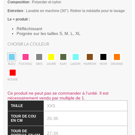
Composition
: Polyester et nylon
Entretien
: Lavable en machine (30°). Retirer la médaille pour le lavage.
Le + produit :
Réfléchissant
Poignée sur les tailles S, M, L, XL
Choisir la couleur
BLEU
FUCHSIA
GRIS
JAUNE
KAKI
LAGON
MARRON
NOIR
ORANGE
ROUGE
Ce produit ne peut pas se commander à l’unité. Il est
nécessairement vendu par multiple de 1.
XXS
25-35
27-34