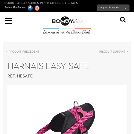
BOBBY - ACCESSOIRES POUR CHIENS ET CHATS
Suivre Bobby sur
Langue :
Français
Produit précédent
Produit suivant
HARNAIS EASY SAFE
RÉF. HESAFE