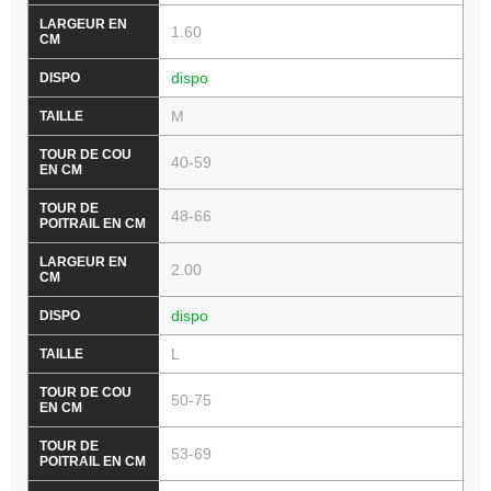
1.60
dispo
M
40-59
48-66
2.00
dispo
L
50-75
53-69