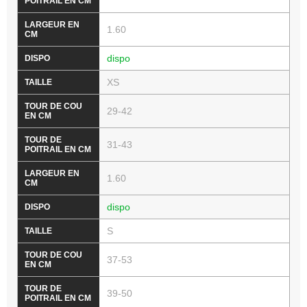
1.60
dispo
XS
29-42
31-43
1.60
dispo
S
37-53
39-50