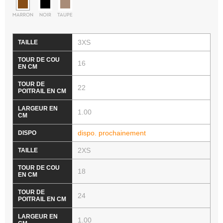
MARRON
NOIR
TAUPE
3XS
16
22
1.00
dispo. prochainement
2XS
18
24
1.00