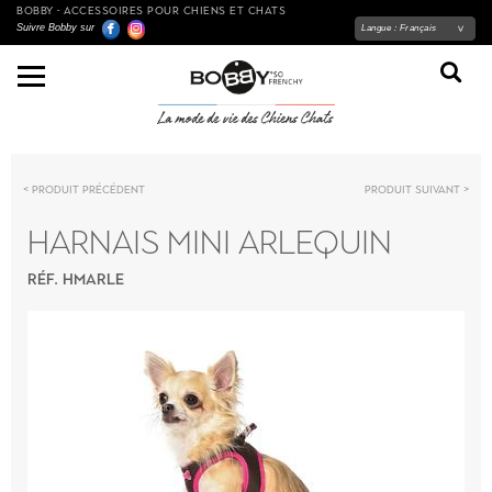
BOBBY - ACCESSOIRES POUR CHIENS ET CHATS
Suivre Bobby sur
Langue :
Français
Produit précédent
Produit suivant
HARNAIS MINI ARLEQUIN
RÉF. HMARLE